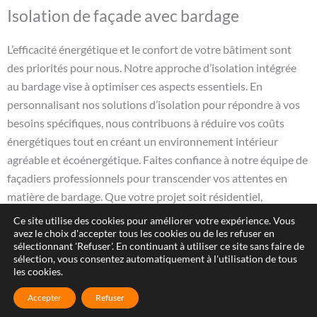
Isolation de façade avec bardage
L’efficacité énergétique et le confort de votre bâtiment sont
des priorités pour nous. Notre approche d’isolation intégrée
au bardage vise à optimiser ces aspects essentiels. En
personnalisant nos solutions d’isolation pour répondre à vos
besoins spécifiques, nous contribuons à réduire vos coûts
énergétiques tout en créant un environnement intérieur
agréable et écoénergétique. Faites confiance à notre équipe de
façadiers professionnels pour transcender vos attentes en
matière de bardage. Que votre projet soit résidentiel,
commercial ou industriel, nous sommes prêts à discuter de vos
Ce site utilise des cookies pour améliorer votre expérience. Vous
besoins spécifiques et à mettre en œuvre une solution sur
avez le choix d'accepter tous les cookies ou de les refuser en
sélectionnant 'Refuser'. En continuant à utiliser ce site sans faire de
mesure.
sélection, vous consentez automatiquement à l'utilisation de tous
les cookies.
Accepter
Refuser