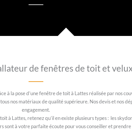
llateur de fenêtres de toit et velux
e à la pose d’une fenêtre de toit à Lattes réalisée par nos cou
à tous nos matériaux de qualité supérieure. Nos devis et nos dé
engagement.
t à Lattes, retenez qu’il en existe plusieurs types : les skydom
urs sont à votre parfaite écoute pour vous conseiller et prendr