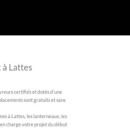
 à Lattes
vreurs certifiés et dotés d’une
placements sont gratuits et sans
es à Lattes, les lanterneaux, les
e en charge votre projet du début