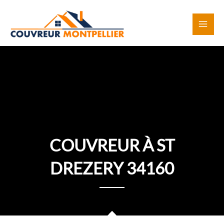
Aller
au
contenu
COUVREUR À ST
DREZERY 34160