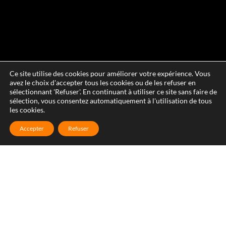
Ce site utilise des cookies pour améliorer votre expérience. Vous
avez le choix d'accepter tous les cookies ou de les refuser en
sélectionnant 'Refuser'. En continuant à utiliser ce site sans faire de
sélection, vous consentez automatiquement à l'utilisation de tous
les cookies.
Accepter
Refuser
Réparation de velux à Vendargues
Si vous constatez des fissures sur la vitre de votre fenêtre de
toit à Vendargues, des problèmes sur les joints d’étanchéité ou
sur les matériaux qui composent la fenêtre, contactez-nous