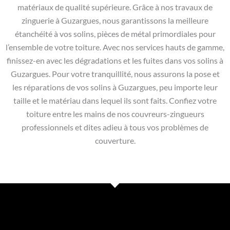
matériaux de qualité supérieure. Grâce à nos travaux de
zinguerie à Guzargues, nous garantissons la meilleure
étanchéité à vos solins, pièces de métal primordiales pour
l’ensemble de votre toiture. Avec nos services hauts de gamme,
finissez-en avec les dégradations et les fuites dans vos solins à
Guzargues. Pour votre tranquillité, nous assurons la pose et
les réparations de vos solins à Guzargues, peu importe leur
taille et le matériau dans lequel ils sont faits. Confiez votre
toiture entre les mains de nos couvreurs-zingueurs
professionnels et dites adieu à tous vos problèmes de
couverture.