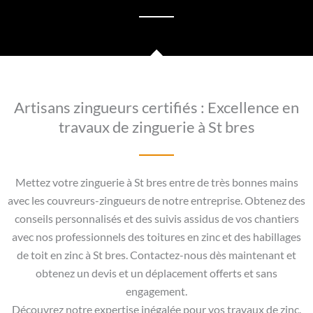
Artisans zingueurs certifiés : Excellence en
travaux de zinguerie à St bres
Mettez votre zinguerie à St bres entre de très bonnes mains
avec les couvreurs-zingueurs de notre entreprise. Obtenez des
conseils personnalisés et des suivis assidus de vos chantiers
avec nos professionnels des toitures en zinc et des habillages
de toit en zinc à St bres. Contactez-nous dès maintenant et
obtenez un devis et un déplacement offerts et sans
engagement.
Découvrez notre expertise inégalée pour vos travaux de zinc.