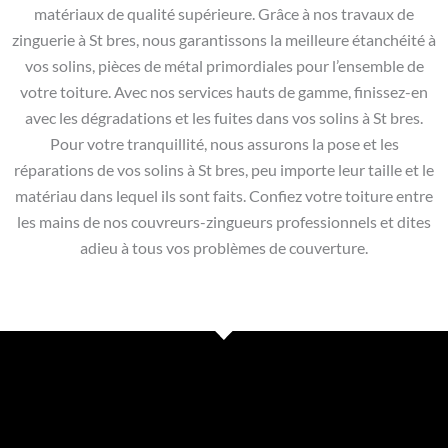
matériaux de qualité supérieure. Grâce à nos travaux de
zinguerie à St bres, nous garantissons la meilleure étanchéité à
vos solins, pièces de métal primordiales pour l’ensemble de
votre toiture. Avec nos services hauts de gamme, finissez-en
avec les dégradations et les fuites dans vos solins à St bres.
Pour votre tranquillité, nous assurons la pose et les
réparations de vos solins à St bres, peu importe leur taille et le
matériau dans lequel ils sont faits. Confiez votre toiture entre
les mains de nos couvreurs-zingueurs professionnels et dites
adieu à tous vos problèmes de couverture.