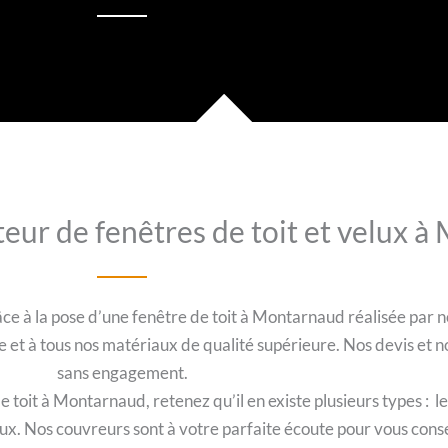
teur de fenêtres de toit et velux 
ce à la pose d’une fenêtre de toit à Montarnaud réalisée par n
re et à tous nos matériaux de qualité supérieure. Nos devis et 
sans engagement.
 toit à Montarnaud, retenez qu’il en existe plusieurs types : 
elux. Nos couvreurs sont à votre parfaite écoute pour vous cons