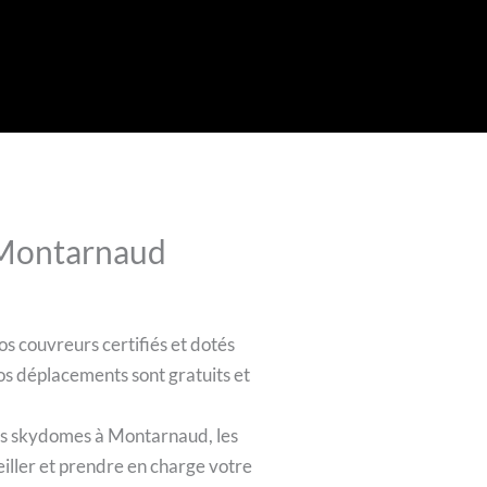
à Montarnaud
os couvreurs certifiés et dotés
nos déplacements sont gratuits et
les skydomes à Montarnaud, les
eiller et prendre en charge votre