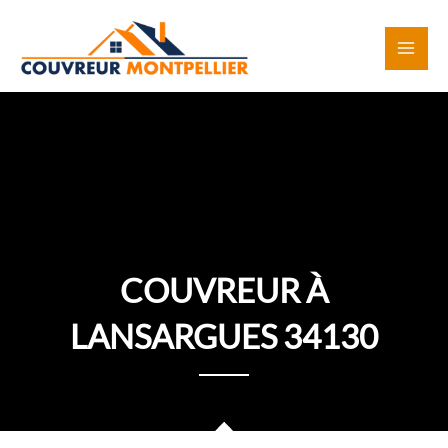
Aller
au
contenu
COUVREUR À
LANSARGUES 34130