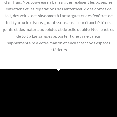
d’air frais. Nos couvreurs à Lansargues réalisent les poses, les
entretiens et les réparations des lanterneaux, des dômes de
toit, des velux, des skydomes à Lansargues et des fenêtres de
toit type velux. Nous garantissons aussi leur étanchéité des
joints et des matériaux solides et de belle qualité. Nos fenêtres
de toit à Lansargues apportent une vraie valeur
supplémentaire à votre maison et enchantent vos espaces
intérieurs.