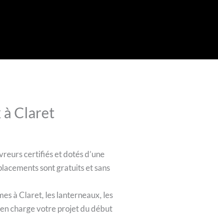
 à Claret
vreurs certifiés et dotés d’une
placements sont gratuits et sans
es à Claret, les lanterneaux, les
e en charge votre projet du début