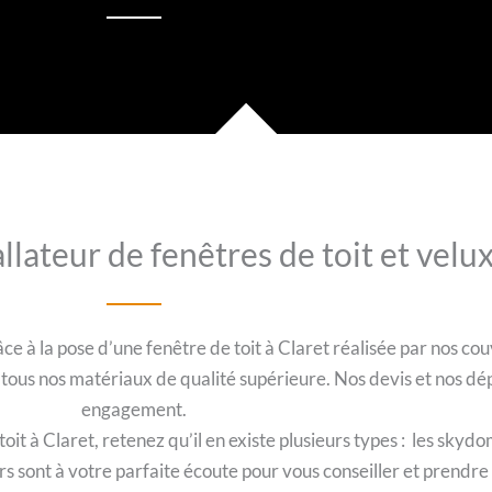
llateur de fenêtres de toit et velux
e à la pose d’une fenêtre de toit à Claret réalisée par nos cou
à tous nos matériaux de qualité supérieure. Nos devis et nos dé
engagement.
t à Claret, retenez qu’il en existe plusieurs types : les skydom
urs sont à votre parfaite écoute pour vous conseiller et prendr