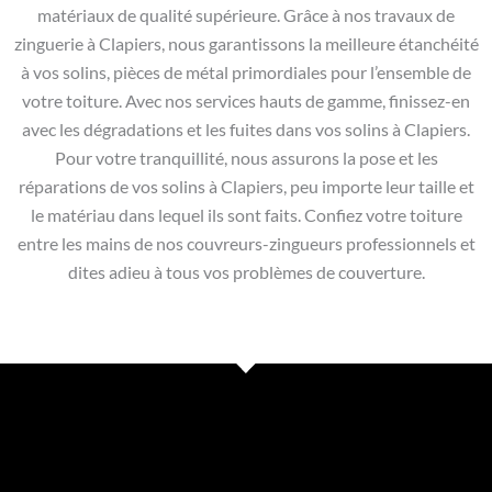
matériaux de qualité supérieure. Grâce à nos travaux de
zinguerie à Clapiers, nous garantissons la meilleure étanchéité
à vos solins, pièces de métal primordiales pour l’ensemble de
votre toiture. Avec nos services hauts de gamme, finissez-en
avec les dégradations et les fuites dans vos solins à Clapiers.
Pour votre tranquillité, nous assurons la pose et les
réparations de vos solins à Clapiers, peu importe leur taille et
le matériau dans lequel ils sont faits. Confiez votre toiture
entre les mains de nos couvreurs-zingueurs professionnels et
dites adieu à tous vos problèmes de couverture.