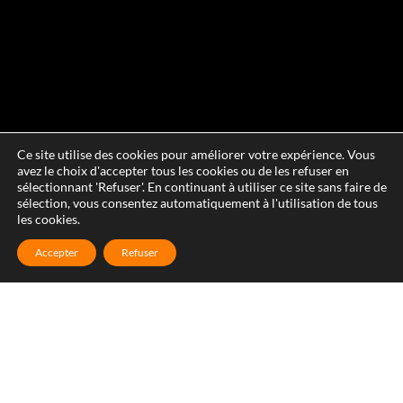
Ce site utilise des cookies pour améliorer votre expérience. Vous
avez le choix d'accepter tous les cookies ou de les refuser en
sélectionnant 'Refuser'. En continuant à utiliser ce site sans faire de
sélection, vous consentez automatiquement à l'utilisation de tous
les cookies.
Accepter
Refuser
Réparation de velux à Cazevieille
Si vous constatez des fissures sur la vitre de votre fenêtre de
toit à Cazevieille, des problèmes sur les joints d’étanchéité ou
sur les matériaux qui composent la fenêtre, contactez-nous