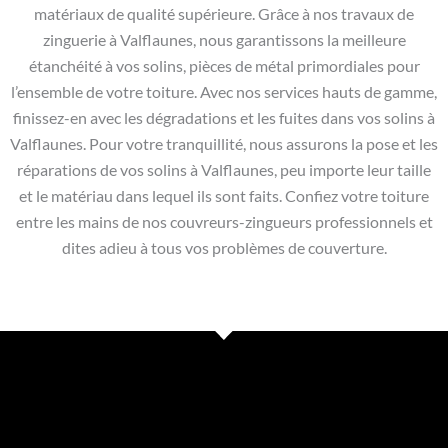
matériaux de qualité supérieure. Grâce à nos travaux de
zinguerie à Valflaunes, nous garantissons la meilleure
étanchéité à vos solins, pièces de métal primordiales pour
l’ensemble de votre toiture. Avec nos services hauts de gamme,
finissez-en avec les dégradations et les fuites dans vos solins à
Valflaunes. Pour votre tranquillité, nous assurons la pose et les
réparations de vos solins à Valflaunes, peu importe leur taille
et le matériau dans lequel ils sont faits. Confiez votre toiture
entre les mains de nos couvreurs-zingueurs professionnels et
dites adieu à tous vos problèmes de couverture.