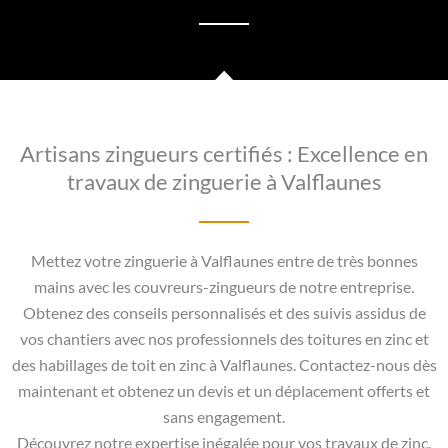
Artisans zingueurs certifiés : Excellence en
travaux de zinguerie à Valflaunes
Mettez votre zinguerie à Valflaunes entre de très bonnes
mains avec les couvreurs-zingueurs de notre entreprise.
Obtenez des conseils personnalisés et des suivis assidus de
vos chantiers avec nos professionnels des toitures en zinc et
des habillages de toit en zinc à Valflaunes. Contactez-nous dès
maintenant et obtenez un devis et un déplacement offerts et
sans engagement.
Découvrez notre expertise inégalée pour vos travaux de zinc.