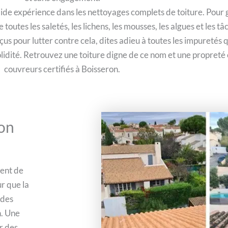
de expérience dans les nettoyages complets de toiture. Pour ga
toutes les saletés, les lichens, les mousses, les algues et les t
us pour lutter contre cela, dites adieu à toutes les impuretés 
solidité. Retrouvez une toiture digne de ce nom et une propret
couvreurs certifiés à Boisseron.
on
ment de
r que la
 des
n. Une
r des