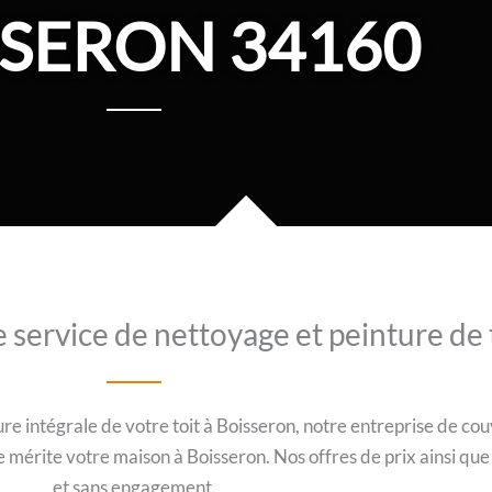
SSERON 34160
e service de nettoyage et peinture de 
re intégrale de votre toit à Boisseron, notre entreprise de cou
ue mérite votre maison à Boisseron. Nos offres de prix ainsi qu
et sans engagement.