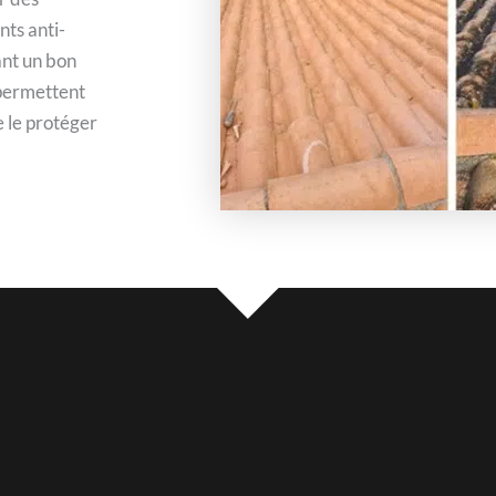
nts anti-
ant un bon
permettent
e le protéger