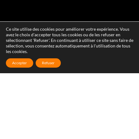
Ce site utilise des cookies pour améliorer votre expérience. Vous
avez le choix d'accepter tous les cookies ou de les refuser en
sélectionnant 'Refuser'. En continuant à utiliser ce site sans faire de
sélection, vous consentez automatiquement à l'utilisation de tous
les cookies.
Accepter
Refuser
Recherche de fuite toiture 7j/7 à
Vailhauques
Les réparations de toiture en urgence, notamment le
bâchage d’urgence avec la pose d’une bâche de toit à